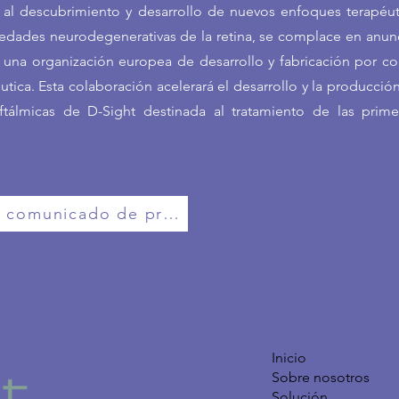
a al descubrimiento y desarrollo de nuevos enfoques terapéu
edades neurodegenerativas de la retina, se complace en anunc
 una organización europea de desarrollo y fabricación por co
éutica. Esta colaboración acelerará el desarrollo y la producción
ftálmicas de D-Sight destinada al tratamiento de las prime
el comunicado de prensa aquí
CONTACTO
CONTENIDO
Inicio
Passeig de la Mare
Sobre nosotros
Nostrum 15, Citutat
Solución